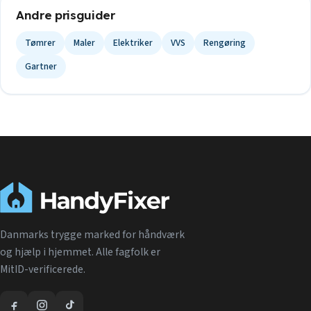
Andre prisguider
Tømrer
Maler
Elektriker
VVS
Rengøring
Gartner
Danmarks trygge marked for håndværk
og hjælp i hjemmet. Alle fagfolk er
MitID-verificerede.