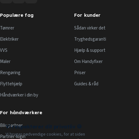
Populære fag
For kunder
Tømrer
Sådan virker det
Elektriker
Tryghedsgaranti
VVS
Hjælp & support
Maler
Om Handyfixer
Rengøring
Priser
Flyttehjælp
Guides & råd
Håndværker i din by
For håndværkere
Bliv partner
Vi respekterer dit privatliv 🍪
Vi bruger nødvendige cookies, for at siden
Partner-login