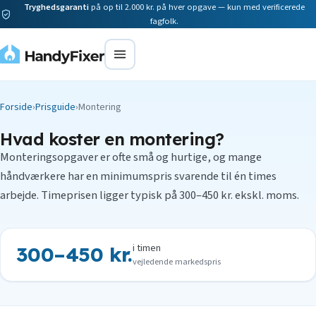
Tryghedsgaranti
på op til 2.000 kr. på hver opgave — kun med verificerede
fagfolk.
Forside
›
Prisguide
›
Montering
Hvad koster en montering?
Monteringsopgaver er ofte små og hurtige, og mange
håndværkere har en minimumspris svarende til én times
arbejde. Timeprisen ligger typisk på 300–450 kr. ekskl. moms.
i timen
300–450 kr.
vejledende markedspris