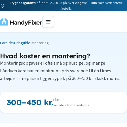
Tryghedsgaranti
på op til 2.000 kr. på hver opgave — kun med verificerede
fagfolk.
Forside
›
Prisguide
›
Montering
Hvad koster en montering?
Monteringsopgaver er ofte små og hurtige, og mange
håndværkere har en minimumspris svarende til én times
arbejde. Timeprisen ligger typisk på 300–450 kr. ekskl. moms.
i timen
300–450 kr.
vejledende markedspris