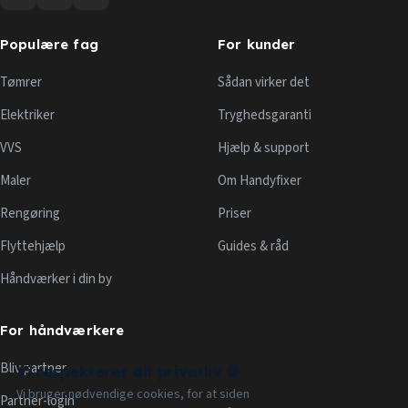
Populære fag
For kunder
Tømrer
Sådan virker det
Elektriker
Tryghedsgaranti
VVS
Hjælp & support
Maler
Om Handyfixer
Rengøring
Priser
Flyttehjælp
Guides & råd
Håndværker i din by
For håndværkere
Bliv partner
Vi respekterer dit privatliv 🍪
Vi bruger nødvendige cookies, for at siden
Partner-login