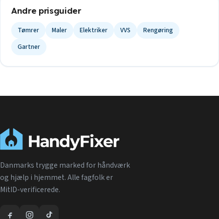
Andre prisguider
Tømrer
Maler
Elektriker
VVS
Rengøring
Gartner
Danmarks trygge marked for håndværk
og hjælp i hjemmet. Alle fagfolk er
MitID-verificerede.