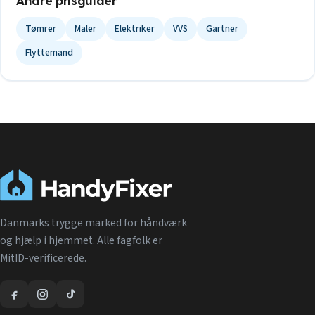
Andre prisguider
Tømrer
Maler
Elektriker
VVS
Gartner
Flyttemand
Danmarks trygge marked for håndværk
og hjælp i hjemmet. Alle fagfolk er
MitID-verificerede.