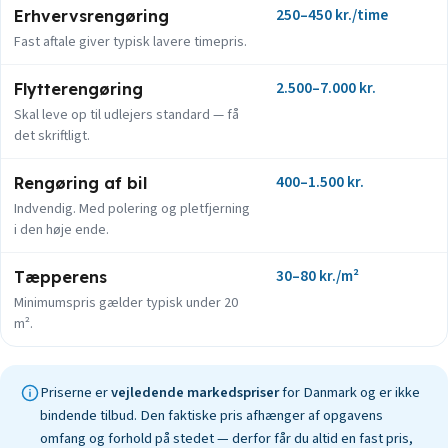
250–450 kr./time
Erhvervsrengøring
Fast aftale giver typisk lavere timepris.
2.500–7.000 kr.
Flytterengøring
Skal leve op til udlejers standard — få
det skriftligt.
400–1.500 kr.
Rengøring af bil
Indvendig. Med polering og pletfjerning
i den høje ende.
30–80 kr./m²
Tæpperens
Minimumspris gælder typisk under 20
m².
Priserne er
vejledende markedspriser
for Danmark og er ikke
bindende tilbud. Den faktiske pris afhænger af opgavens
omfang og forhold på stedet — derfor får du altid en fast pris,