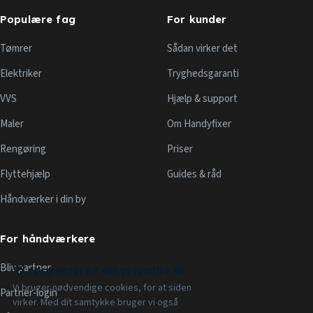
Populære fag
For kunder
Tømrer
Sådan virker det
Elektriker
Tryghedsgaranti
VVS
Hjælp & support
Maler
Om Handyfixer
Rengøring
Priser
Flyttehjælp
Guides & råd
Håndværker i din by
For håndværkere
Bliv partner
Vi respekterer dit privatliv 🍪
Vi bruger nødvendige cookies, for at siden
Partner-login
virker. Med dit samtykke bruger vi også