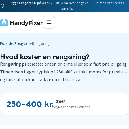
Tryghedsgaranti
på op til 2.000 kr. på hver opgave — kun med verificerede
fagfolk.
Forside
›
Prisguide
›
Rengøring
Hvad koster en rengøring?
Rengøring prissættes enten pr. time eller som fast pris pr. gang.
Timeprisen ligger typisk på 250–400 kr. inkl. moms for private —
og husk at du kan trække en del fra i skat.
i timen
250–400 kr.
vejledende markedspris