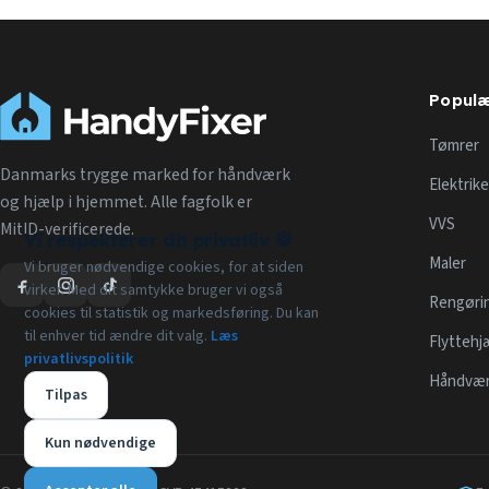
Populæ
Tømrer
Danmarks trygge marked for håndværk
Elektrike
og hjælp i hjemmet. Alle fagfolk er
VVS
MitID-verificerede.
Vi respekterer dit privatliv 🍪
Maler
Vi bruger nødvendige cookies, for at siden
virker. Med dit samtykke bruger vi også
Rengøri
cookies til statistik og markedsføring. Du kan
til enhver tid ændre dit valg.
Læs
Flyttehj
privatlivspolitik
Håndværk
Tilpas
Kun nødvendige