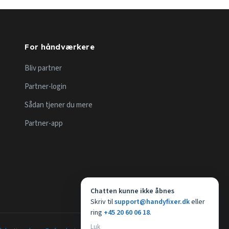
For håndværkere
Bliv partner
Partner-login
Sådan tjener du mere
Partner-app
Chatten kunne ikke åbnes
Skriv til
support@handyfixer.dk
eller
ring
+45 20 60 06 18
.
Luk