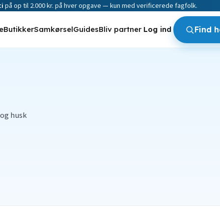
i
på op til 2.000 kr. på hver opgave — kun med verificerede fagfolk.
e
Butikker
Samkørsel
Guides
Bliv partner
Log ind
Find 
 og husk