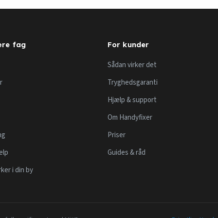
re fag
For kunder
Sådan virker det
r
Tryghedsgaranti
Hjælp & support
Om Handyfixer
ng
Priser
ælp
Guides & råd
er i din by