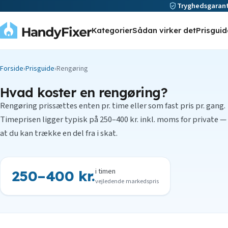
Tryghedsgarant
Kategorier
Sådan virker det
Prisguid
Forside
›
Prisguide
›
Rengøring
Hvad koster en rengøring?
Rengøring prissættes enten pr. time eller som fast pris pr. gang.
Timeprisen ligger typisk på 250–400 kr. inkl. moms for private —
at du kan trække en del fra i skat.
i timen
250–400 kr.
vejledende markedspris