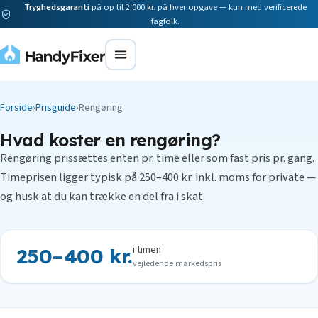
Tryghedsgaranti
på op til 2.000 kr. på hver opgave — kun med verificerede
fagfolk.
Forside
›
Prisguide
›
Rengøring
Hvad koster en rengøring?
Rengøring prissættes enten pr. time eller som fast pris pr. gang.
Timeprisen ligger typisk på 250–400 kr. inkl. moms for private —
og husk at du kan trække en del fra i skat.
i timen
250–400 kr.
vejledende markedspris