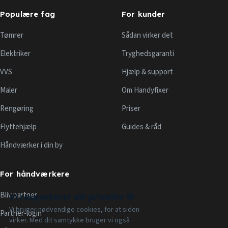
Populære fag
For kunder
Tømrer
Sådan virker det
Elektriker
Tryghedsgaranti
VVS
Hjælp & support
Maler
Om Handyfixer
Rengøring
Priser
Flyttehjælp
Guides & råd
Håndværker i din by
For håndværkere
Bliv partner
Vi respekterer dit privatliv 🍪
Vi bruger nødvendige cookies, for at siden
Partner-login
virker. Med dit samtykke bruger vi også