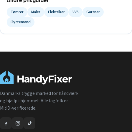
Andre prisguider
Tømrer
Maler
Elektriker
VVS
Gartner
Flyttemand
Danmarks trygge marked for håndværk
og hjælp i hjemmet. Alle fagfolk er
MitID-verificerede.