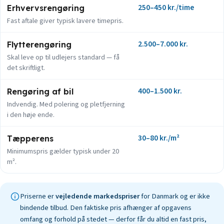
250–450 kr./time
Erhvervsrengøring
Fast aftale giver typisk lavere timepris.
2.500–7.000 kr.
Flytterengøring
Skal leve op til udlejers standard — få
det skriftligt.
400–1.500 kr.
Rengøring af bil
Indvendig. Med polering og pletfjerning
i den høje ende.
30–80 kr./m²
Tæpperens
Minimumspris gælder typisk under 20
m².
Priserne er
vejledende markedspriser
for Danmark og er ikke
bindende tilbud. Den faktiske pris afhænger af opgavens
omfang og forhold på stedet — derfor får du altid en fast pris,