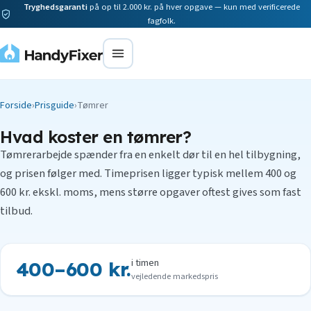
Tryghedsgaranti
på op til 2.000 kr. på hver opgave — kun med verificerede
fagfolk.
Forside
›
Prisguide
›
Tømrer
Hvad koster en tømrer?
Tømrerarbejde spænder fra en enkelt dør til en hel tilbygning,
og prisen følger med. Timeprisen ligger typisk mellem 400 og
600 kr. ekskl. moms, mens større opgaver oftest gives som fast
tilbud.
i timen
400–600 kr.
vejledende markedspris