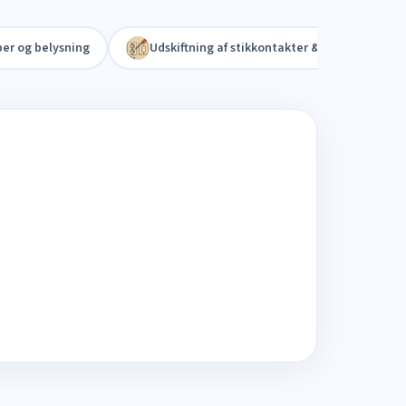
per og belysning
Udskiftning af stikkontakter & afbrydere