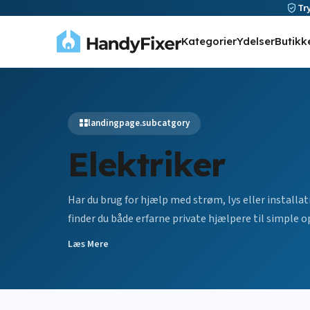
Tr
Kategorier
Ydelser
Butikk
landingpage.subcatgory
Elektriker
Har du brug for hjælp med strøm, lys eller installat
finder du både erfarne private hjælpere til simple o
det, der kræver godkendelse og ekspertise.
Læs Mere