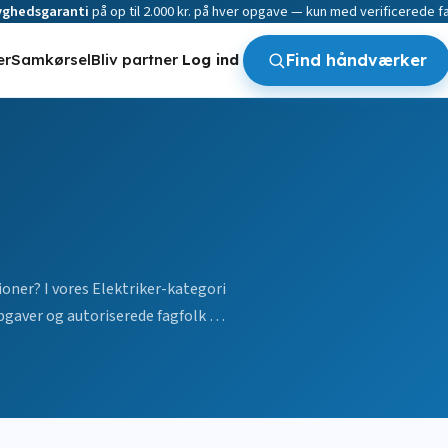
yghedsgaranti
på op til 2.000 kr. på hver opgave — kun med verificerede fa
er
Samkørsel
Bliv partner
Log ind
Find håndværker
ioner? I vores Elektriker-kategori
pgaver og autoriserede fagfolk til